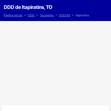
DDD de Itapiratins, TO
»
»
»
»
Página Inicial
DDD
Tocantins
DDD 63
Itapiratins