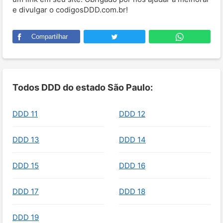
e divulgar o codigosDDD.com.br!
Compartilhar
Todos DDD do estado São Paulo:
DDD 11
DDD 12
DDD 13
DDD 14
DDD 15
DDD 16
DDD 17
DDD 18
DDD 19