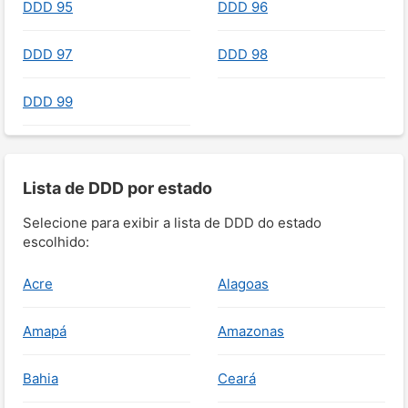
DDD 95
DDD 96
DDD 97
DDD 98
DDD 99
Lista de DDD por estado
Selecione para exibir a lista de DDD do estado
escolhido:
Acre
Alagoas
Amapá
Amazonas
Bahia
Ceará