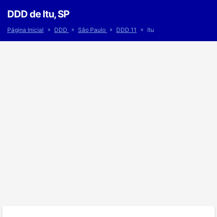
DDD de Itu, SP
»
»
»
»
Página Inicial
DDD
São Paulo
DDD 11
Itu