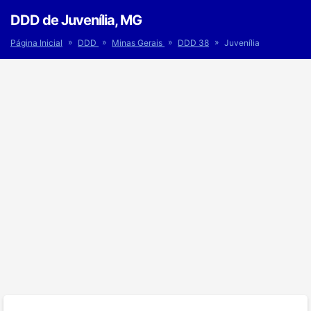
DDD de Juvenília, MG
»
»
»
»
Página Inicial
DDD
Minas Gerais
DDD 38
Juvenília