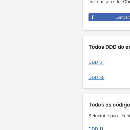
link em seu site. O
Comparti
Todos DDD do es
DDD 51
DDD 55
Todos os código
Selecione para exibi
DDD 11