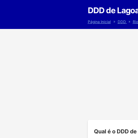
DDD de Lagoa
»
»
Página Inicial
DDD
Ri
Qual é o DDD de