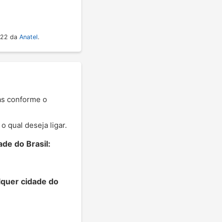
022 da
Anatel
.
nas conforme o
 qual deseja ligar.
de do Brasil:
lquer cidade do