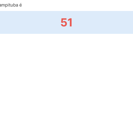
ampituba é
51