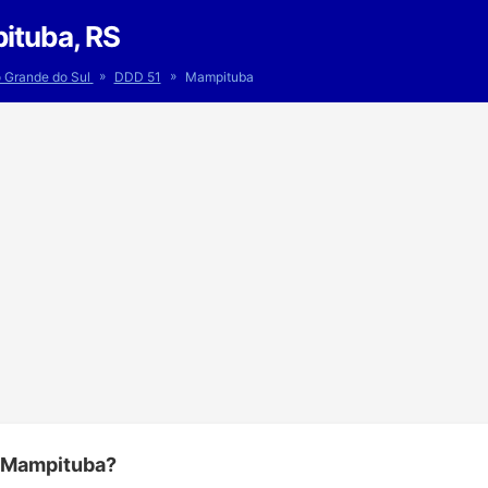
ituba, RS
»
»
o Grande do Sul
DDD 51
Mampituba
e Mampituba?