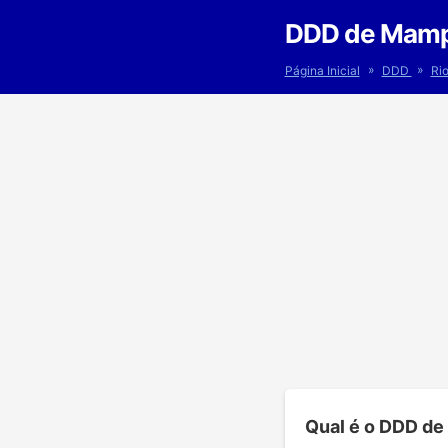
DDD de Mamp
»
»
Página Inicial
DDD
Ri
Qual é o DDD d