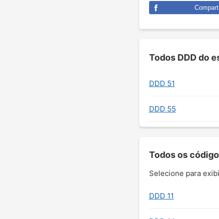
Comparti
Todos DDD do es
DDD 51
DDD 55
Todos os código
Selecione para exibi
DDD 11