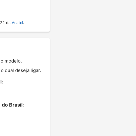
022 da
Anatel
.
 o modelo.
 qual deseja ligar.
l:
do Brasil: