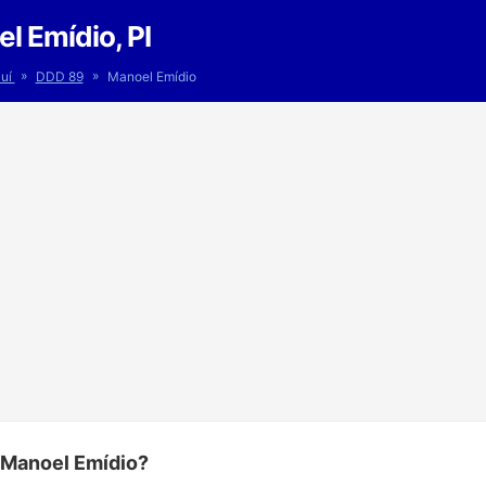
l Emídio, PI
»
»
auí
DDD 89
Manoel Emídio
 Manoel Emídio?