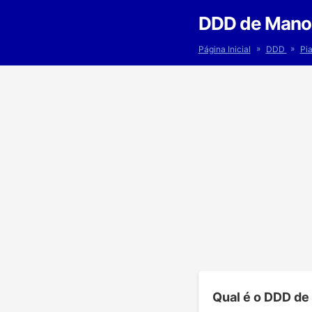
DDD de Manoe
»
»
Página Inicial
DDD
Pi
Qual é o DDD de