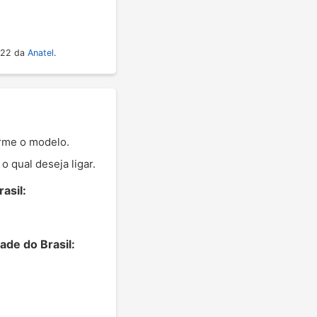
022 da
Anatel
.
orme o modelo.
 qual deseja ligar.
asil:
ade do Brasil: