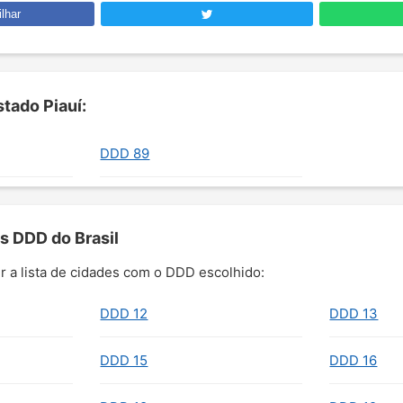
lhar
tado Piauí:
DDD 89
s DDD do Brasil
r a lista de cidades com o DDD escolhido:
DDD 12
DDD 13
DDD 15
DDD 16