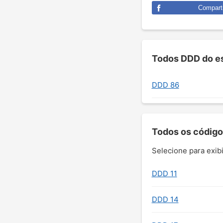
Comparti
Todos DDD do es
DDD 86
Todos os código
Selecione para exibi
DDD 11
DDD 14