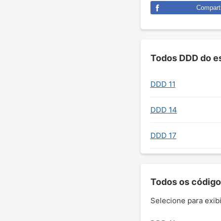
Comparti
Todos DDD do es
DDD 11
DDD 14
DDD 17
Todos os código
Selecione para exibi