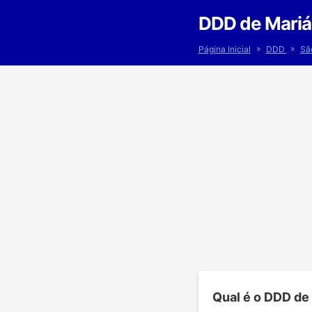
DDD de Mariáp
»
»
Página Inicial
DDD
Sã
Qual é o DDD de