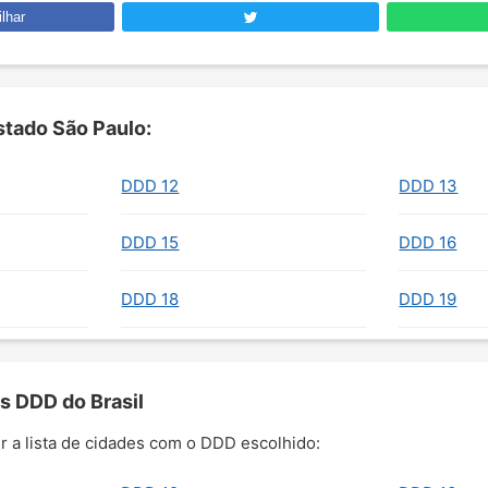
lhar
tado São Paulo:
DDD 12
DDD 13
DDD 15
DDD 16
DDD 18
DDD 19
s DDD do Brasil
r a lista de cidades com o DDD escolhido: