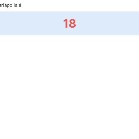
riápolis é
18