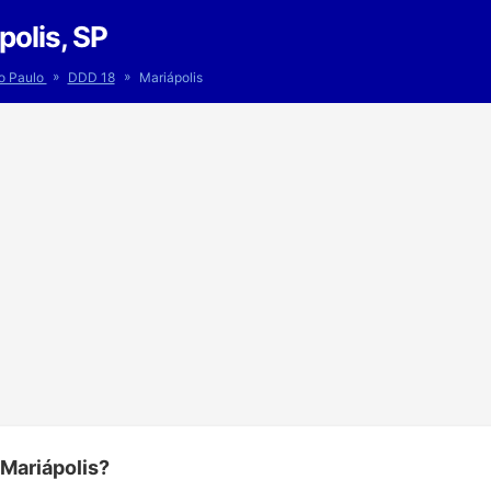
olis, SP
»
»
o Paulo
DDD 18
Mariápolis
 Mariápolis?