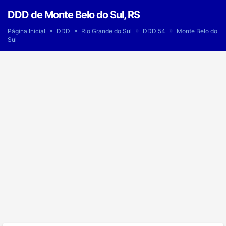
DDD de Monte Belo do Sul, RS
»
»
»
»
Página Inicial
DDD
Rio Grande do Sul
DDD 54
Monte Belo do
Sul