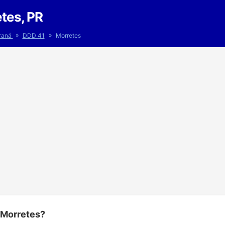
tes, PR
»
»
raná
DDD 41
Morretes
 Morretes?