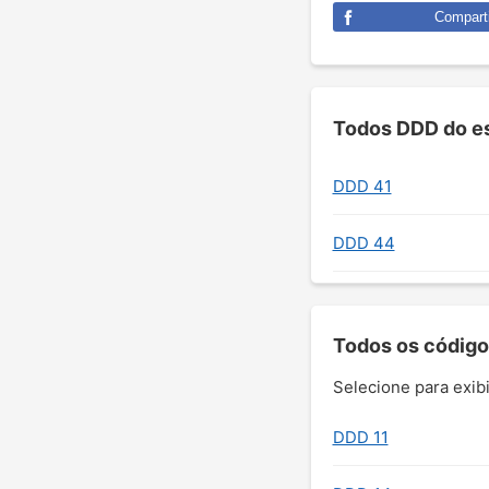
Comparti
Todos DDD do es
DDD 41
DDD 44
Todos os código
Selecione para exibi
DDD 11