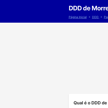
DDD de Morre
»
»
Página Inicial
DDD
Pa
Qual é o DDD de