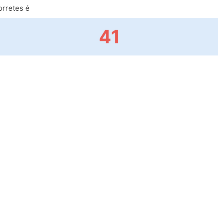
rretes é
41