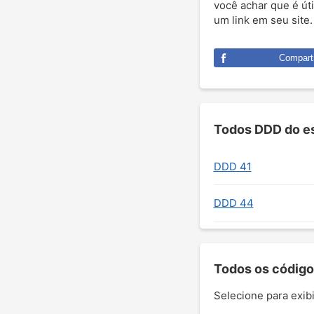
você achar que é úti
um link em seu site
Comparti
Todos DDD do es
DDD 41
DDD 44
Todos os código
Selecione para exibi