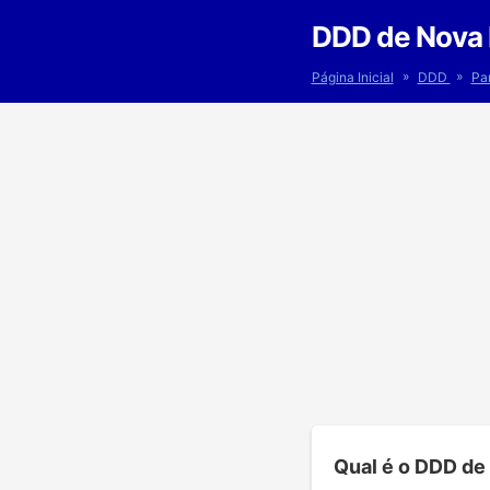
DDD de Nova 
»
»
Página Inicial
DDD
Pa
Qual é o DDD de