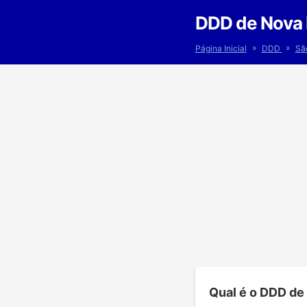
DDD de Nova L
»
»
Página Inicial
DDD
Sã
Qual é o DDD de