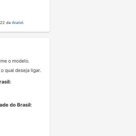
022 da
Anatel
.
orme o modelo.
 qual deseja ligar.
asil:
ade do Brasil: