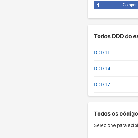
Comparti
Todos DDD do es
DDD 11
DDD 14
DDD 17
Todos os código
Selecione para exibi