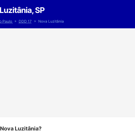
uzitânia, SP
»
»
o Paulo
DDD 17
Nova Luzitânia
 Nova Luzitânia?