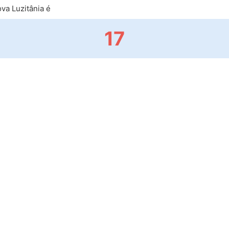
va Luzitânia é
17