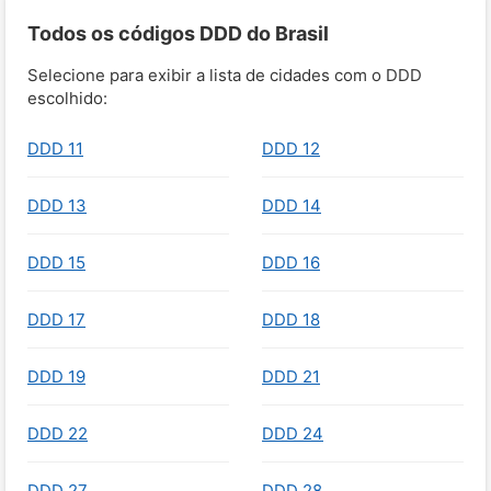
Todos os códigos DDD do Brasil
Selecione para exibir a lista de cidades com o DDD
escolhido:
DDD 11
DDD 12
DDD 13
DDD 14
DDD 15
DDD 16
DDD 17
DDD 18
DDD 19
DDD 21
DDD 22
DDD 24
DDD 27
DDD 28