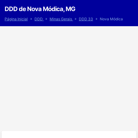
DDD de Nova Módica, MG
»
»
»
»
Página Inicial
DDD
Minas Gerais
DDD 33
Nova Módica