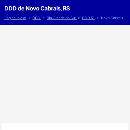
DDD de Novo Cabrais, RS
»
»
»
»
Página Inicial
DDD
Rio Grande do Sul
DDD 51
Novo Cabrais