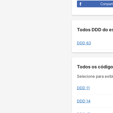
Comparti
Todos DDD do es
DDD 63
Todos os código
Selecione para exibi
DDD 11
DDD 14