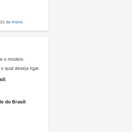
022 da
Anatel
.
me o modelo.
 qual deseja ligar.
il:
e do Brasil: