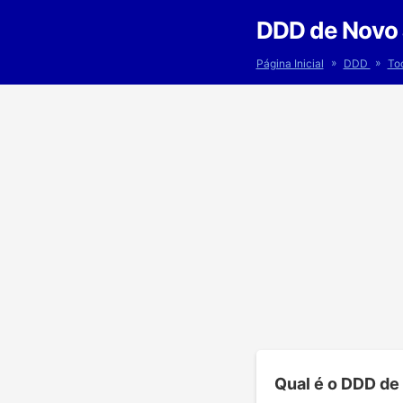
DDD de Novo 
»
»
Página Inicial
DDD
To
Qual é o DDD de