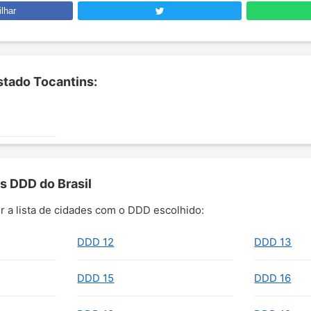
lhar
tado Tocantins:
s DDD do Brasil
r a lista de cidades com o DDD escolhido:
DDD 12
DDD 13
DDD 15
DDD 16