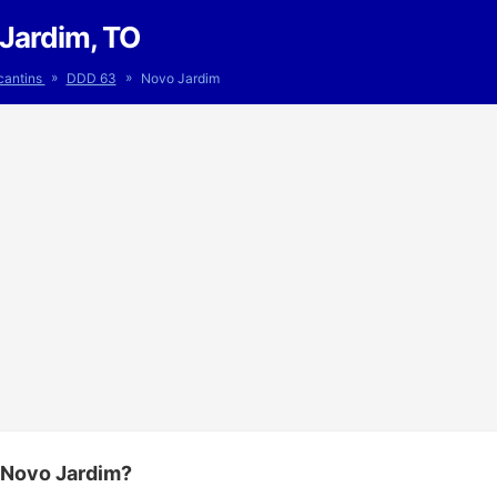
Jardim, TO
»
»
cantins
DDD 63
Novo Jardim
 Novo Jardim?