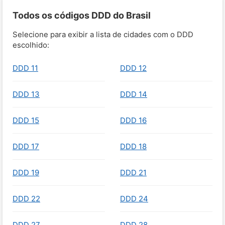
Todos os códigos DDD do Brasil
Selecione para exibir a lista de cidades com o DDD
escolhido:
DDD 11
DDD 12
DDD 13
DDD 14
DDD 15
DDD 16
DDD 17
DDD 18
DDD 19
DDD 21
DDD 22
DDD 24
DDD 27
DDD 28