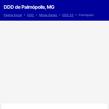
DDD de Palmópolis, MG
»
»
»
»
Página Inicial
DDD
Minas Gerais
DDD 33
Palmópolis