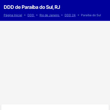
DDD de Paraíba do Sul, RJ
»
»
»
»
Página Inicial
DDD
Rio de Janeiro
DDD 24
Paraíba do Sul