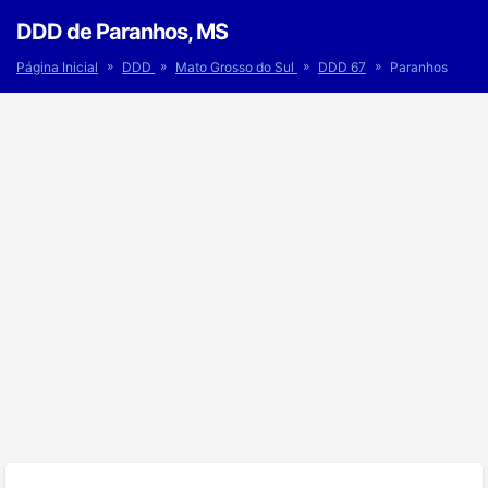
DDD de Paranhos, MS
»
»
»
»
Página Inicial
DDD
Mato Grosso do Sul
DDD 67
Paranhos