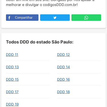
melhorar e divulgar o codigosDDD.com.br!
Compartilhar
Todos DDD do estado São Paulo:
DDD 11
DDD 12
DDD 13
DDD 14
DDD 15
DDD 16
DDD 17
DDD 18
DDD 19