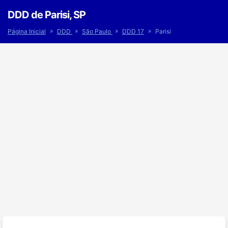
DDD de Parisi, SP
»
»
»
»
Página Inicial
DDD
São Paulo
DDD 17
Parisi