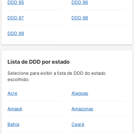
DDD 95
DDD 96
DDD 97
DDD 98
DDD 99
Lista de DDD por estado
Selecione para exibir a lista de DDD do estado
escolhido:
Acre
Alagoas
Amapá
Amazonas
Bahia
Ceará