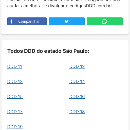
ajudar a melhorar e divulgar o codigosDDD.com.br!
Compartilhar
Todos DDD do estado São Paulo:
DDD 11
DDD 12
DDD 13
DDD 14
DDD 15
DDD 16
DDD 17
DDD 18
DDD 19