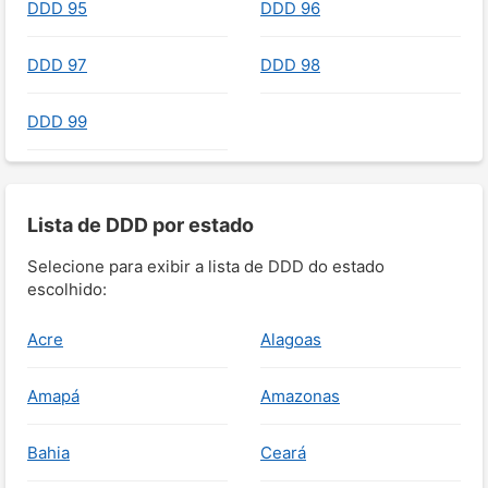
DDD 95
DDD 96
DDD 97
DDD 98
DDD 99
Lista de DDD por estado
Selecione para exibir a lista de DDD do estado
escolhido:
Acre
Alagoas
Amapá
Amazonas
Bahia
Ceará