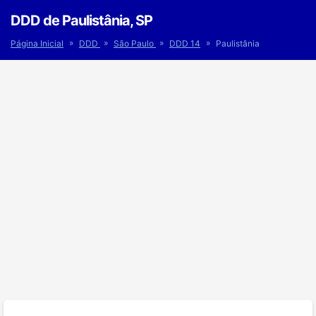
DDD de Paulistânia, SP
»
»
»
»
Página Inicial
DDD
São Paulo
DDD 14
Paulistânia