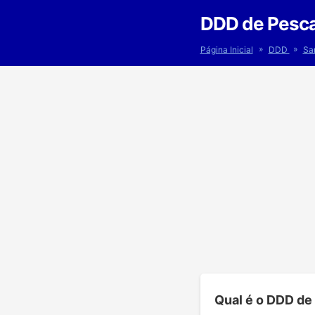
DDD de Pesca
»
»
Página Inicial
DDD
Sa
Qual é o DDD de