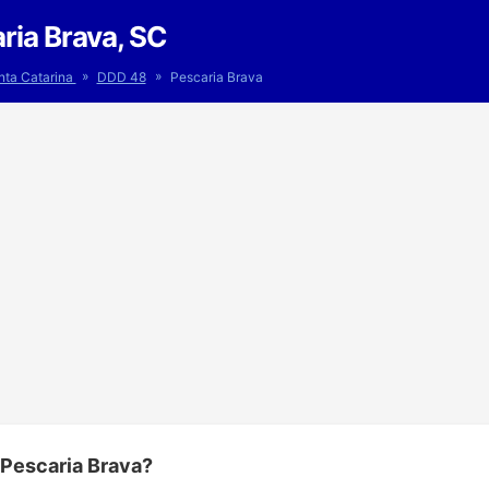
ria Brava, SC
»
»
nta Catarina
DDD 48
Pescaria Brava
 Pescaria Brava?