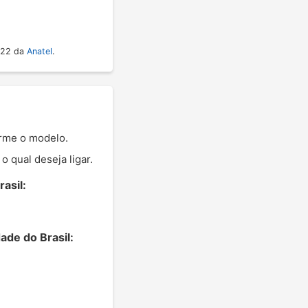
022 da
Anatel
.
orme o modelo.
 qual deseja ligar.
asil:
ade do Brasil: