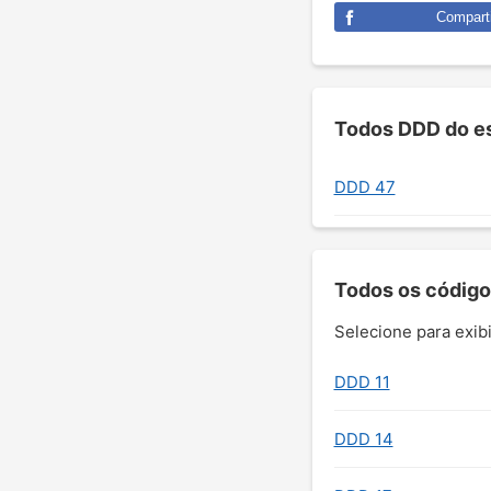
Comparti
Todos DDD do es
DDD 47
Todos os código
Selecione para exibi
DDD 11
DDD 14