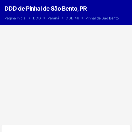
DDD de Pinhal de São Bento, PR
»
»
»
»
Página Inicial
DDD
Paraná
DDD 46
Pinhal de São Bento