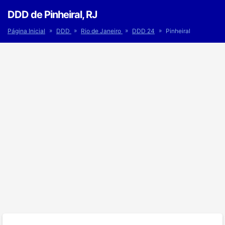
DDD de Pinheiral, RJ
»
»
»
»
Página Inicial
DDD
Rio de Janeiro
DDD 24
Pinheiral