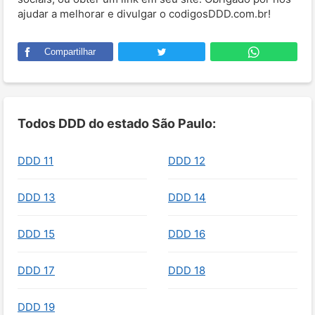
ajudar a melhorar e divulgar o codigosDDD.com.br!
Compartilhar
Todos DDD do estado São Paulo:
DDD 11
DDD 12
DDD 13
DDD 14
DDD 15
DDD 16
DDD 17
DDD 18
DDD 19