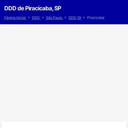
DDD de Piracicaba, SP
»
»
»
»
Página Inicial
DDD
São Paulo
DDD 19
Piracicaba