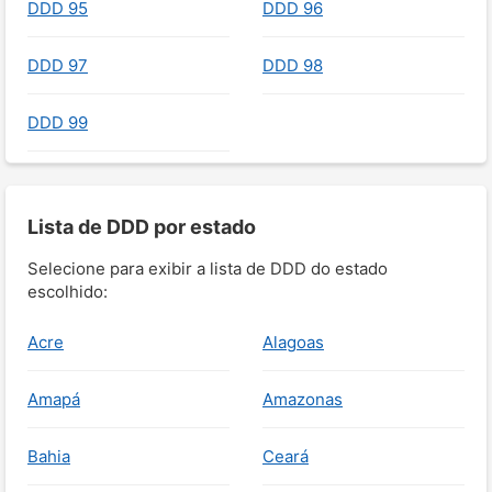
DDD 95
DDD 96
DDD 97
DDD 98
DDD 99
Lista de DDD por estado
Selecione para exibir a lista de DDD do estado
escolhido:
Acre
Alagoas
Amapá
Amazonas
Bahia
Ceará