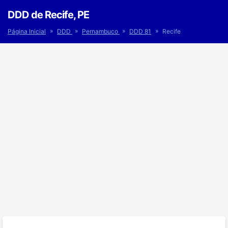
DDD de Recife, PE
»
»
»
»
Página Inicial
DDD
Pernambuco
DDD 81
Recife