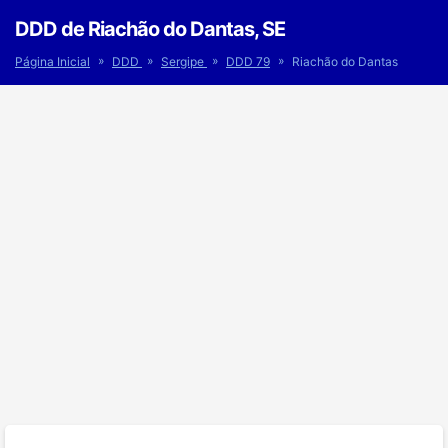
DDD de Riachão do Dantas, SE
»
»
»
»
Página Inicial
DDD
Sergipe
DDD 79
Riachão do Dantas