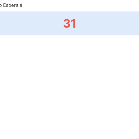
o Espera é
31