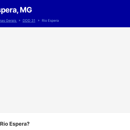
spera, MG
»
»
nas Gerais
DDD 31
Rio Espera
 Rio Espera?