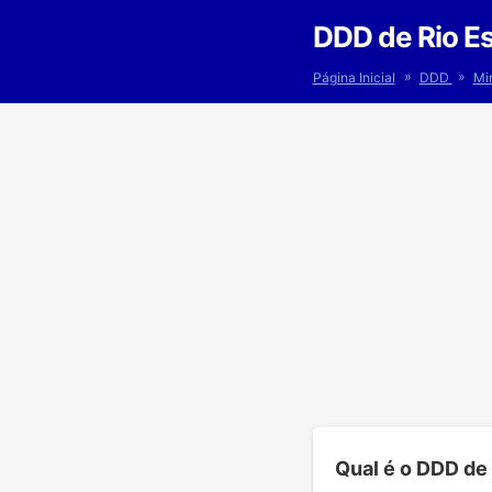
DDD de Rio E
»
»
Página Inicial
DDD
Mi
Qual é o DDD de