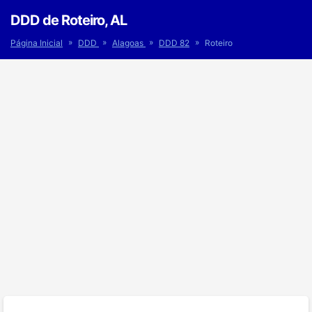
DDD de Roteiro, AL
»
»
»
»
Página Inicial
DDD
Alagoas
DDD 82
Roteiro