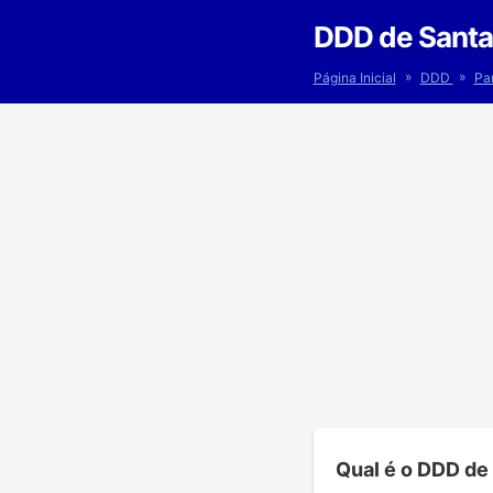
DDD de Santa
»
»
Página Inicial
DDD
Pa
Qual é o DDD de