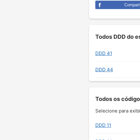
Comparti
Todos DDD do es
DDD 41
DDD 44
Todos os código
Selecione para exibi
DDD 11