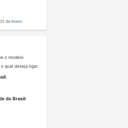
022 da
Anatel
.
me o modelo.
 qual deseja ligar.
il:
e do Brasil: