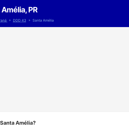
 Amélia, PR
»
»
raná
DDD 43
Santa Amélia
 Santa Amélia?