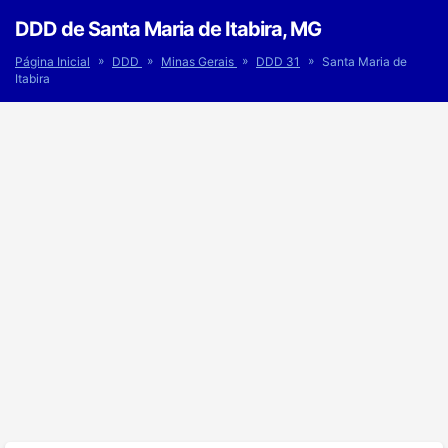
DDD de Santa Maria de Itabira, MG
»
»
»
»
Página Inicial
DDD
Minas Gerais
DDD 31
Santa Maria de
Itabira