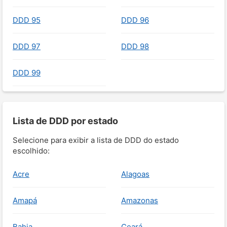
DDD 95
DDD 96
DDD 97
DDD 98
DDD 99
Lista de DDD por estado
Selecione para exibir a lista de DDD do estado
escolhido:
Acre
Alagoas
Amapá
Amazonas
Bahia
Ceará