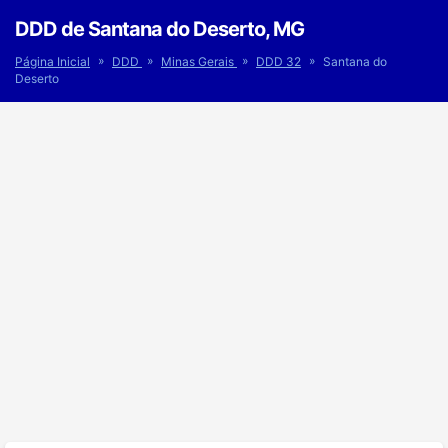
DDD de Santana do Deserto, MG
»
»
»
»
Página Inicial
DDD
Minas Gerais
DDD 32
Santana do
Deserto