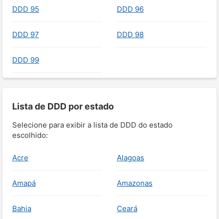
DDD 95
DDD 96
DDD 97
DDD 98
DDD 99
Lista de DDD por estado
Selecione para exibir a lista de DDD do estado
escolhido:
Acre
Alagoas
Amapá
Amazonas
Bahia
Ceará