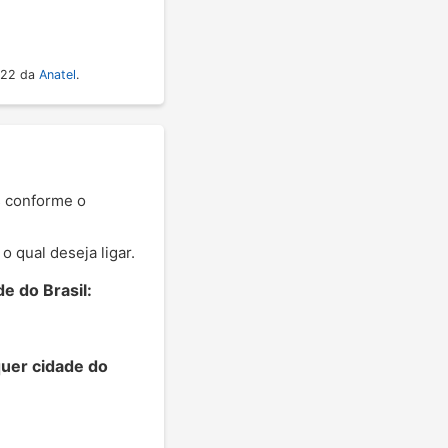
022 da
Anatel
.
s conforme o
 qual deseja ligar.
e do Brasil:
quer cidade do