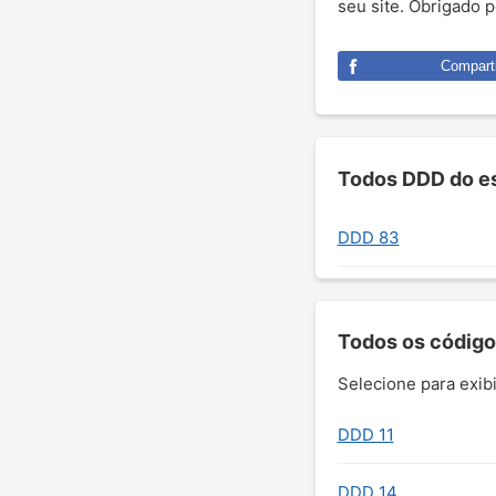
seu site. Obrigado 
Comparti
Todos DDD do es
DDD 83
Todos os código
Selecione para exibi
DDD 11
DDD 14