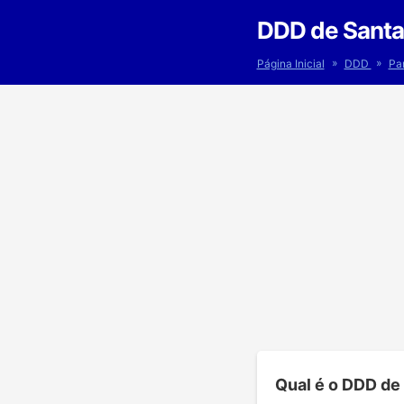
DDD de Santa
»
»
Página Inicial
DDD
Pa
Qual é o DDD de