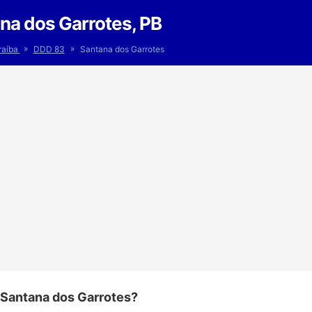
na dos Garrotes, PB
»
»
raíba
DDD 83
Santana dos Garrotes
 Santana dos Garrotes?