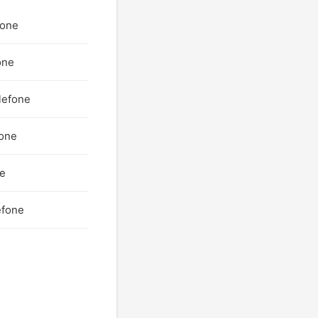
fone
one
lefone
fone
ne
efone