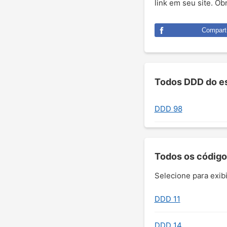
link em seu site. O
Comparti
Todos DDD do e
DDD 98
Todos os código
Selecione para exibi
DDD 11
DDD 14