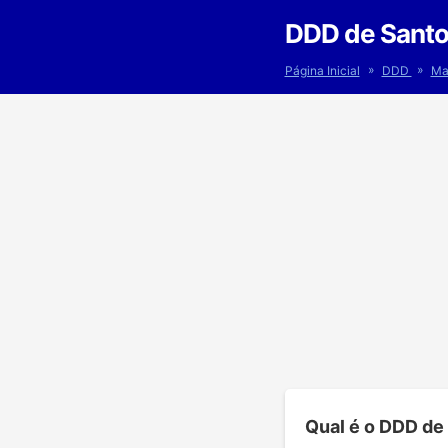
DDD de Santo
»
»
Página Inicial
DDD
Ma
Qual é o DDD de