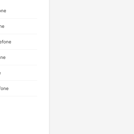
one
one
lefone
one
e
fone