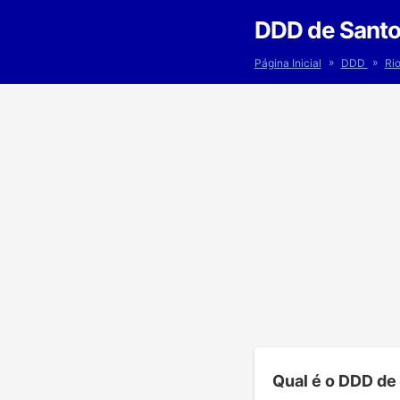
DDD de Santo 
»
»
Página Inicial
DDD
Ri
Qual é o DDD de