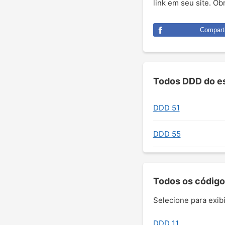
link em seu site. O
Comparti
Todos DDD do es
DDD 51
DDD 55
Todos os código
Selecione para exibi
DDD 11