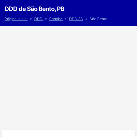
DDD de São Bento, PB
»
»
»
»
Página Inicial
DDD
Paraíba
DDD 83
São Bento