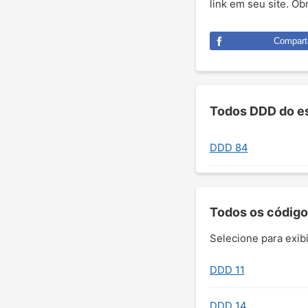
link em seu site. O
Comparti
Todos DDD do es
DDD 84
Todos os código
Selecione para exibi
DDD 11
DDD 14