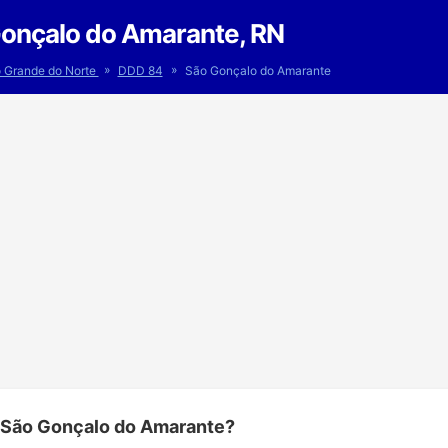
onçalo do Amarante, RN
»
»
o Grande do Norte
DDD 84
São Gonçalo do Amarante
 São Gonçalo do Amarante?