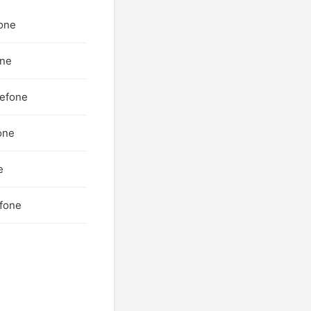
fone
one
lefone
one
e
efone