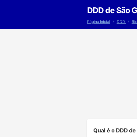
DDD de São G
»
»
Página Inicial
DDD
Ri
Qual é o DDD de