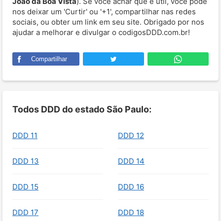
João da Boa Vista
). Se você achar que é útil, você pode
nos deixar um 'Curtir' ou '+1', compartilhar nas redes
sociais, ou obter um link em seu site. Obrigado por nos
ajudar a melhorar e divulgar o codigosDDD.com.br!
Compartilhar
Todos DDD do estado São Paulo:
DDD 11
DDD 12
DDD 13
DDD 14
DDD 15
DDD 16
DDD 17
DDD 18