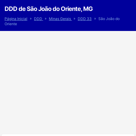
DDD de São João do Oriente, MG
»
»
»
»
Página Inicial
DDD
Minas Gerais
DDD 33
São João do
Oriente