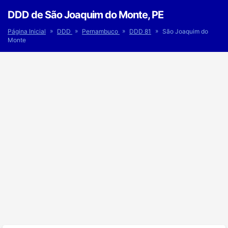
DDD de São Joaquim do Monte, PE
»
»
»
»
Página Inicial
DDD
Pernambuco
DDD 81
São Joaquim do
Monte