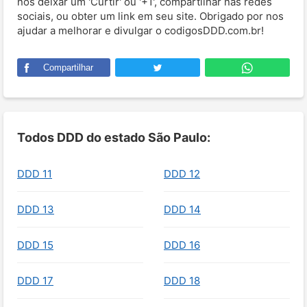
nos deixar um 'Curtir' ou '+1', compartilhar nas redes
sociais, ou obter um link em seu site. Obrigado por nos
ajudar a melhorar e divulgar o codigosDDD.com.br!
Compartilhar
Todos DDD do estado São Paulo:
DDD 11
DDD 12
DDD 13
DDD 14
DDD 15
DDD 16
DDD 17
DDD 18