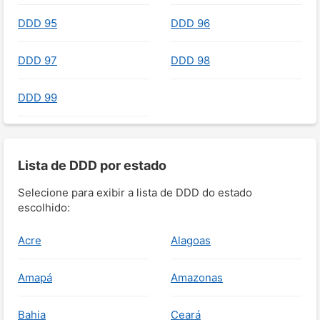
DDD 95
DDD 96
DDD 97
DDD 98
DDD 99
Lista de DDD por estado
Selecione para exibir a lista de DDD do estado
escolhido:
Acre
Alagoas
Amapá
Amazonas
Bahia
Ceará