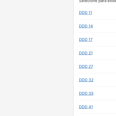
Selecione para exibi
DDD 11
DDD 14
DDD 17
DDD 21
DDD 27
DDD 32
DDD 35
DDD 41