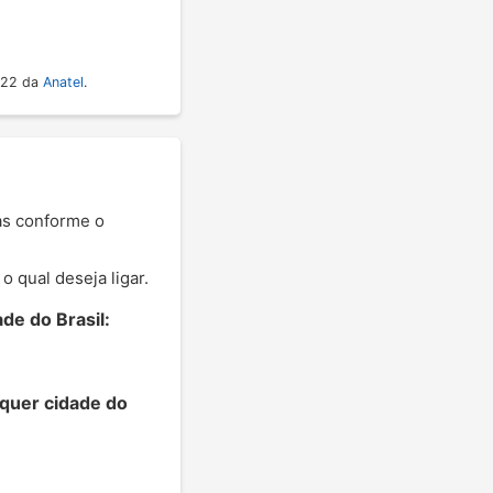
022 da
Anatel
.
nas conforme o
 qual deseja ligar.
de do Brasil:
lquer cidade do