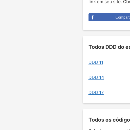
link em seu site. O
Comparti
Todos DDD do es
DDD 11
DDD 14
DDD 17
Todos os código