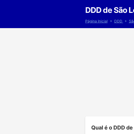
DDD de São L
»
»
Página Inicial
DDD
Sã
Qual é o DDD de