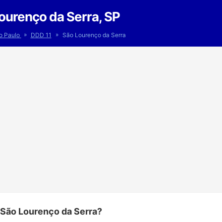
ourenço da Serra, SP
»
»
o Paulo
DDD 11
São Lourenço da Serra
 São Lourenço da Serra?