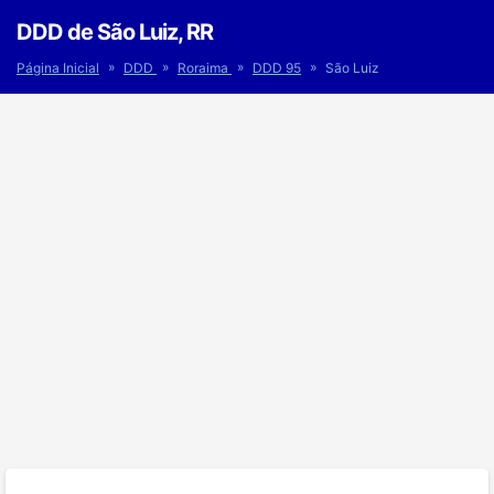
DDD de São Luiz, RR
»
»
»
»
Página Inicial
DDD
Roraima
DDD 95
São Luiz