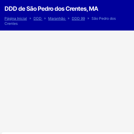
DDD de São Pedro dos Crentes, MA
»
»
»
»
Página Inicial
DDD
Maranhão
DDD 99
São Pedro dos
Crentes