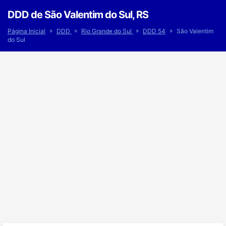
DDD de São Valentim do Sul, RS
»
»
»
»
Página Inicial
DDD
Rio Grande do Sul
DDD 54
São Valentim
do Sul