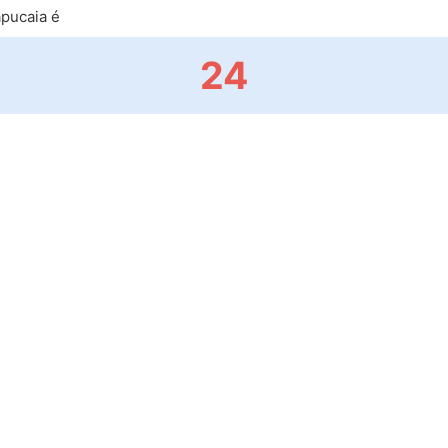
pucaia é
24