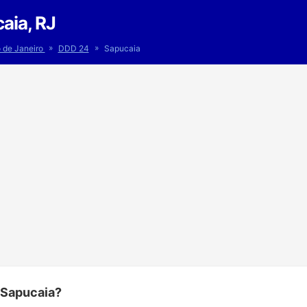
aia, RJ
»
»
o de Janeiro
DDD 24
Sapucaia
 Sapucaia?