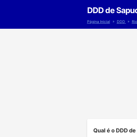
DDD de Sapuc
»
»
Página Inicial
DDD
Ri
Qual é o DDD de