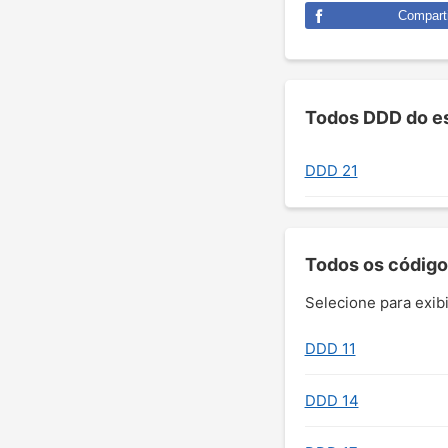
Comparti
Todos DDD do es
DDD 21
Todos os código
Selecione para exibi
DDD 11
DDD 14