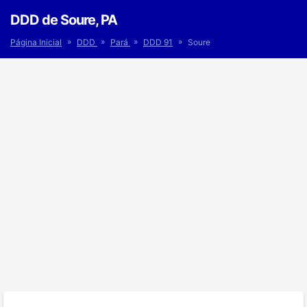
DDD de Soure, PA
»
»
»
»
Página Inicial
DDD
Pará
DDD 91
Soure