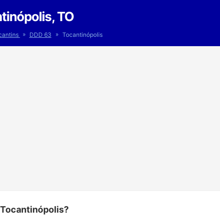
inópolis, TO
»
»
cantins
DDD 63
Tocantinópolis
 Tocantinópolis?