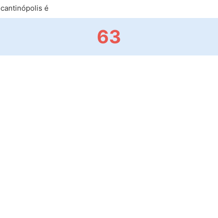
cantinópolis é
63