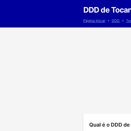
DDD de Tocant
»
»
Página Inicial
DDD
To
Qual é o DDD de