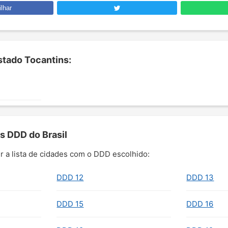
lhar
tado Tocantins:
s DDD do Brasil
r a lista de cidades com o DDD escolhido:
DDD 12
DDD 13
DDD 15
DDD 16