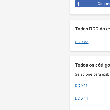
Comparti
Todos DDD do es
DDD 63
Todos os código
Selecione para exibi
DDD 11
DDD 14