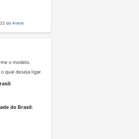
022 da
Anatel
.
orme o modelo.
 qual deseja ligar.
asil:
ade do Brasil: