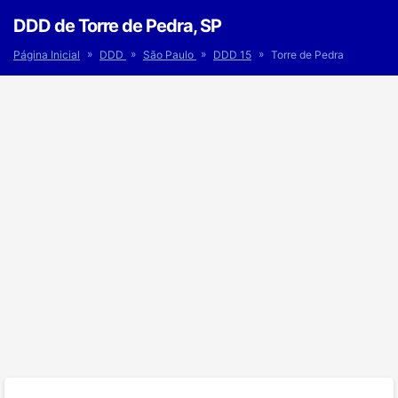
DDD de Torre de Pedra, SP
»
»
»
»
Página Inicial
DDD
São Paulo
DDD 15
Torre de Pedra