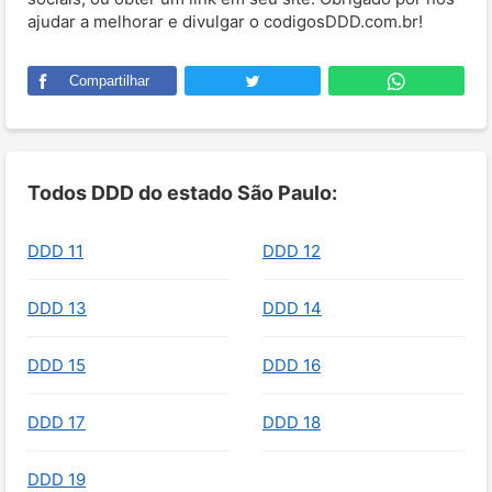
ajudar a melhorar e divulgar o codigosDDD.com.br!
Compartilhar
Todos DDD do estado São Paulo:
DDD 11
DDD 12
DDD 13
DDD 14
DDD 15
DDD 16
DDD 17
DDD 18
DDD 19