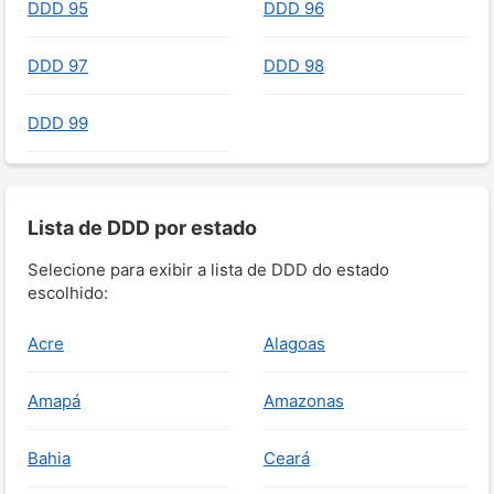
DDD 95
DDD 96
DDD 97
DDD 98
DDD 99
Lista de DDD por estado
Selecione para exibir a lista de DDD do estado
escolhido:
Acre
Alagoas
Amapá
Amazonas
Bahia
Ceará