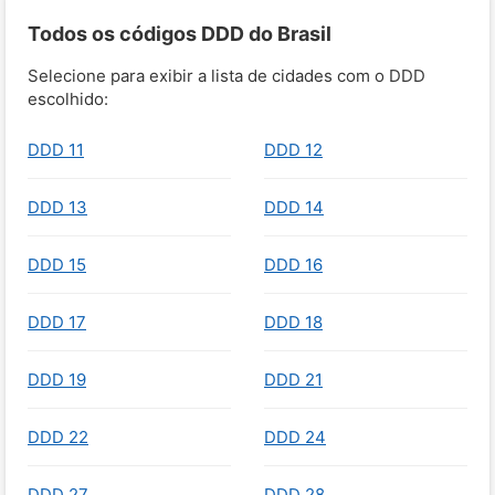
Todos os códigos DDD do Brasil
Selecione para exibir a lista de cidades com o DDD
escolhido:
DDD 11
DDD 12
DDD 13
DDD 14
DDD 15
DDD 16
DDD 17
DDD 18
DDD 19
DDD 21
DDD 22
DDD 24
DDD 27
DDD 28