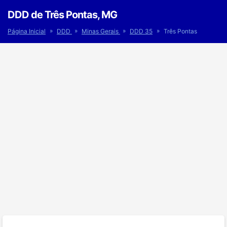
DDD de Três Pontas, MG
»
»
»
»
Página Inicial
DDD
Minas Gerais
DDD 35
Três Pontas