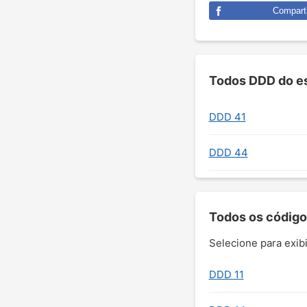
Comparti
Todos DDD do es
DDD 41
DDD 44
Todos os código
Selecione para exibi
DDD 11