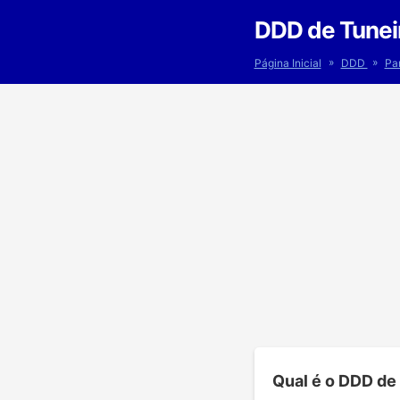
DDD de Tunei
»
»
Página Inicial
DDD
Pa
Qual é o DDD de