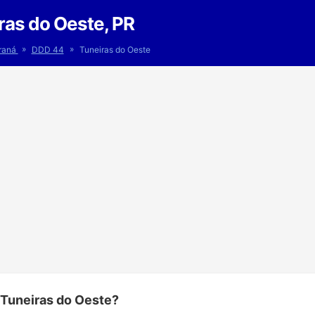
ras do Oeste, PR
»
»
raná
DDD 44
Tuneiras do Oeste
 Tuneiras do Oeste?