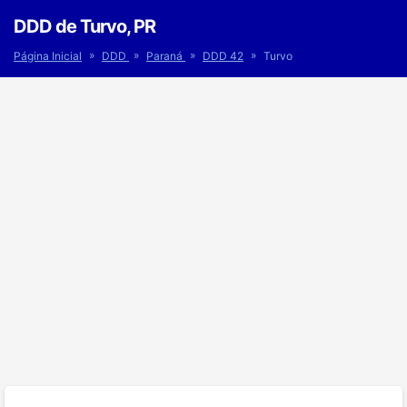
DDD de Turvo, PR
»
»
»
»
Página Inicial
DDD
Paraná
DDD 42
Turvo